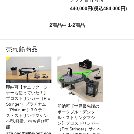
440,000円(税込484,000円)
2
1
2
商品中
-
商品
売れ筋商品
即納可【ヤニック・シ
ナーも使っていた！】
プロストリンガー（Pro
Stringer）プラチナム
即納可【世界最先端の
（Platinum）3.0 テニ
ポータブル・デジタ
ス・ストリングマシン
ル・ストリングマシ
小型/軽量、持ち運び可
ン】プロストリンガー
能
（Pro Stringer）サイベ