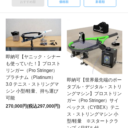
おすすめ順
価格順
新着順
即納可【ヤニック・シナー
も使っていた！】プロスト
リンガー（Pro Stringer）
プラチナム（Platinum）
即納可【世界最先端のポー
3.0 テニス・ストリングマ
タブル・デジタル・ストリ
シン 小型/軽量、持ち運び
ングマシン】プロストリン
可能
ガー（Pro Stringer）サイ
270,000円(税込297,000円)
ベックス（CYBEX）テニ
ス・ストリングマシン 小
型/軽量 ※スタートクラ
ンプ／目打ち付